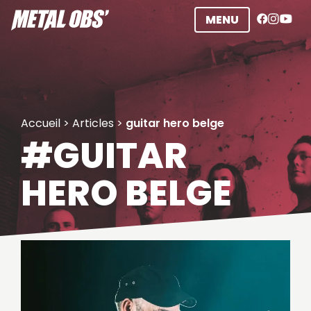
Aller
MENU
au
contenu
Accueil
>
Articles
>
guitar hero belge
#GUITAR
HERO BELGE