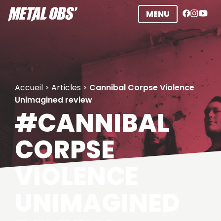
Aller
MENU
au
contenu
Accueil
>
Articles
>
Cannibal Corpse Violence
Unimagined review
#CANNIBAL
CORPSE
VIOLENCE
UNIMAGINED