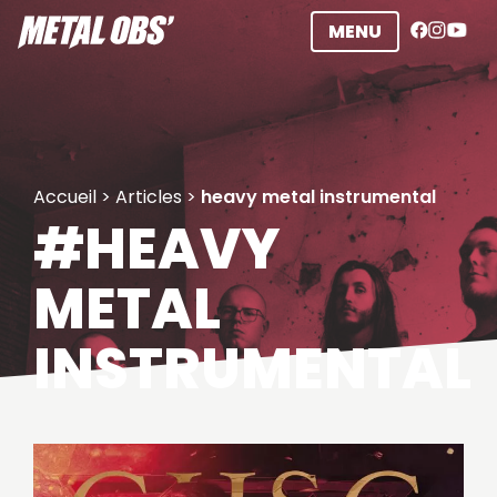
Aller
MENU
au
contenu
Accueil
>
Articles
>
heavy metal instrumental
#HEAVY
METAL
INSTRUMENTAL