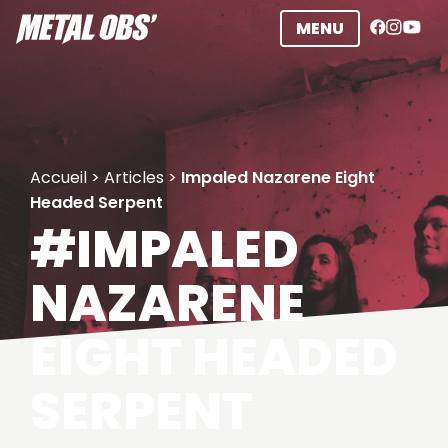
Aller
MENU
au
contenu
Accueil
>
Articles
>
Impaled Nazarene Eight
Headed Serpent
#IMPALED
NAZARENE
EIGHT HEADED
SERPENT