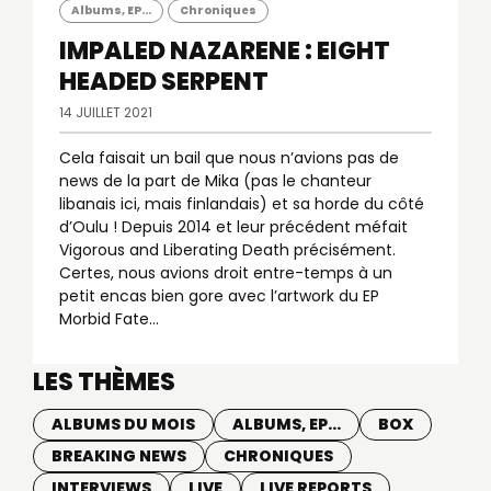
Albums, EP...
Chroniques
IMPALED NAZARENE : EIGHT
HEADED SERPENT
14 JUILLET 2021
Cela faisait un bail que nous n’avions pas de
news de la part de Mika (pas le chanteur
libanais ici, mais finlandais) et sa horde du côté
d’Oulu ! Depuis 2014 et leur précédent méfait
Vigorous and Liberating Death précisément.
Certes, nous avions droit entre-temps à un
petit encas bien gore avec l’artwork du EP
Morbid Fate...
LES THÈMES
ALBUMS DU MOIS
ALBUMS, EP...
BOX
BREAKING NEWS
CHRONIQUES
INTERVIEWS
LIVE
LIVE REPORTS