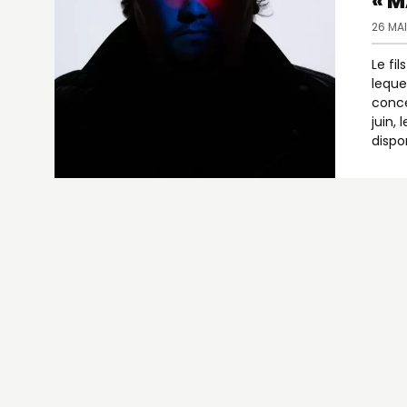
« M
26 MAI
Le fi
leque
conce
juin,
dispo