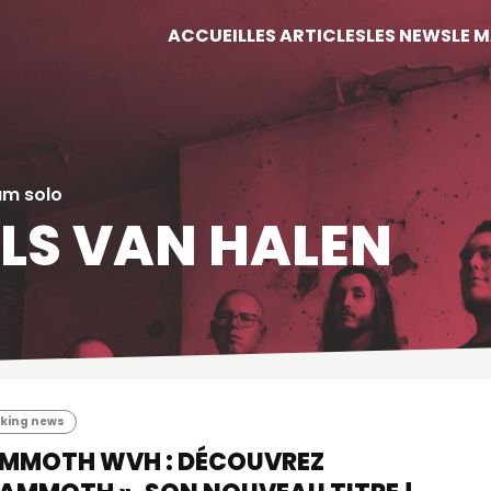
ACCUEIL
LES ARTICLES
LES NEWS
LE 
um solo
LS VAN HALEN
king news
MMOTH WVH : DÉCOUVREZ