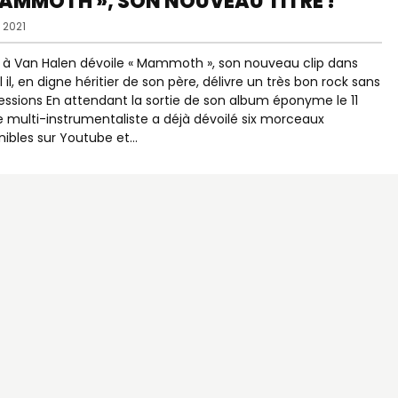
AMMOTH », SON NOUVEAU TITRE !
 2021
ls à Van Halen dévoile « Mammoth », son nouveau clip dans
l il, en digne héritier de son père, délivre un très bon rock sans
ssions En attendant la sortie de son album éponyme le 11
 le multi-instrumentaliste a déjà dévoilé six morceaux
nibles sur Youtube et…