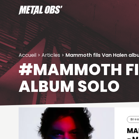
Aller
au
contenu
Accueil
>
Articles
>
Mammoth fils Van Halen alb
#MAMMOTH FI
ALBUM SOLO
Brea
MA