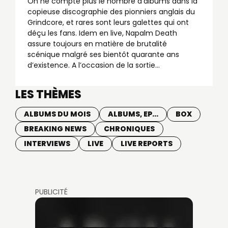
On ne compte plus le nombre d’albums dans la
copieuse discographie des pionniers anglais du
Grindcore, et rares sont leurs galettes qui ont
déçu les fans. Idem en live, Napalm Death
assure toujours en matière de brutalité
scénique malgré ses bientôt quarante ans
d’existence. A l’occasion de la sortie…
LES THÈMES
ALBUMS DU MOIS
ALBUMS, EP...
BOX
BREAKING NEWS
CHRONIQUES
INTERVIEWS
LIVE
LIVE REPORTS
PUBLICITÉ