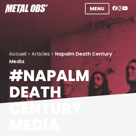
Aller
MENU
au
contenu
Accueil
>
Articles
>
Napalm Death Century
Media
#NAPALM
DEATH
CENTURY
MEDIA