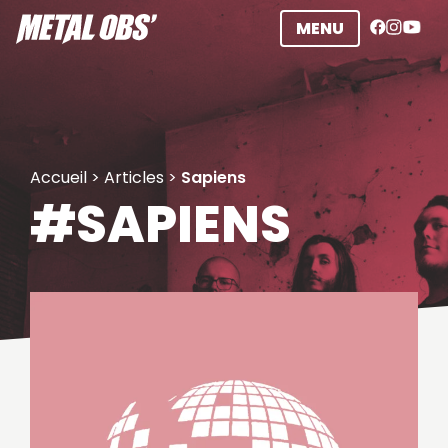
Aller
MENU
au
contenu
Accueil
>
Articles
>
Sapiens
#SAPIENS