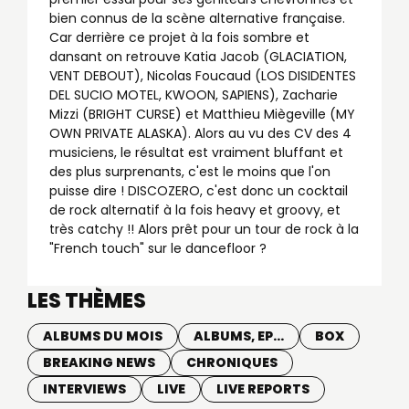
bien connus de la scène alternative française.
Car derrière ce projet à la fois sombre et
dansant on retrouve Katia Jacob (GLACIATION,
VENT DEBOUT), Nicolas Foucaud (LOS DISIDENTES
DEL SUCIO MOTEL, KWOON, SAPIENS), Zacharie
Mizzi (BRIGHT CURSE) et Matthieu Miègeville (MY
OWN PRIVATE ALASKA). Alors au vu des CV des 4
musiciens, le résultat est vraiment bluffant et
des plus surprenants, c'est le moins que l'on
puisse dire ! DISCOZERO, c'est donc un cocktail
de rock alternatif à la fois heavy et groovy, et
très catchy !! Alors prêt pour un tour de rock à la
"French touch" sur le dancefloor ?
LES THÈMES
ALBUMS DU MOIS
ALBUMS, EP...
BOX
BREAKING NEWS
CHRONIQUES
INTERVIEWS
LIVE
LIVE REPORTS