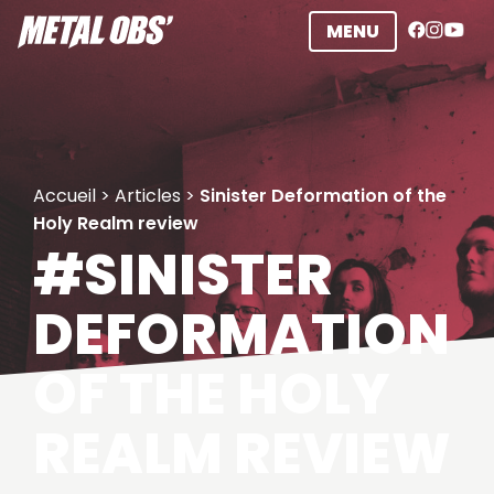
Aller
MENU
au
contenu
Accueil
>
Articles
>
Sinister Deformation of the
Holy Realm review
#SINISTER
DEFORMATION
OF THE HOLY
REALM REVIEW