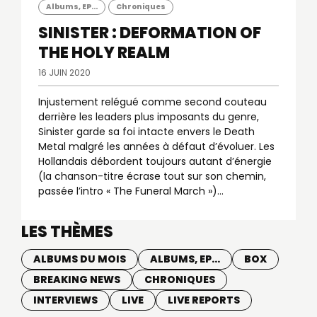
Albums, EP...
Chroniques
SINISTER : DEFORMATION OF
THE HOLY REALM
16 JUIN 2020
Injustement relégué comme second couteau
derrière les leaders plus imposants du genre,
Sinister garde sa foi intacte envers le Death
Metal malgré les années à défaut d’évoluer. Les
Hollandais débordent toujours autant d’énergie
(la chanson-titre écrase tout sur son chemin,
passée l’intro « The Funeral March »)...
LES THÈMES
ALBUMS DU MOIS
ALBUMS, EP...
BOX
BREAKING NEWS
CHRONIQUES
INTERVIEWS
LIVE
LIVE REPORTS