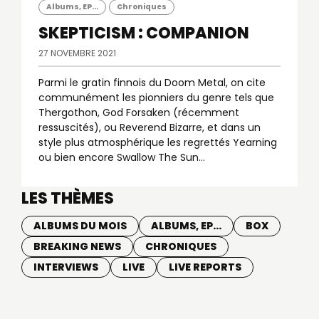
Albums, EP...
Chroniques
SKEPTICISM : COMPANION
27 NOVEMBRE 2021
Parmi le gratin finnois du Doom Metal, on cite
communément les pionniers du genre tels que
Thergothon, God Forsaken (récemment
ressuscités), ou Reverend Bizarre, et dans un
style plus atmosphérique les regrettés Yearning
ou bien encore Swallow The Sun...
LES THÈMES
ALBUMS DU MOIS
ALBUMS, EP...
BOX
BREAKING NEWS
CHRONIQUES
INTERVIEWS
LIVE
LIVE REPORTS