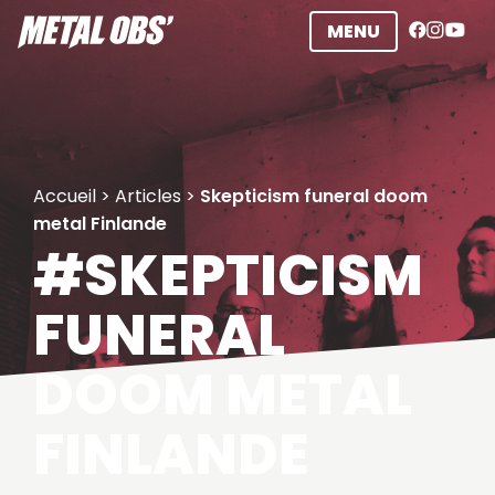
Aller
MENU
au
contenu
Accueil
>
Articles
>
Skepticism funeral doom
metal Finlande
#SKEPTICISM
FUNERAL
DOOM METAL
FINLANDE