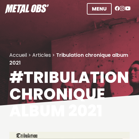
Aller
MENU
au
contenu
Accueil
>
Articles
>
Tribulation chronique album
2021
#TRIBULATION
CHRONIQUE
ALBUM 2021