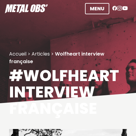
Aller
MENU
au
contenu
Accueil
>
Articles
>
Wolfheart interview
française
#WOLFHEART
INTERVIEW
FRANÇAISE