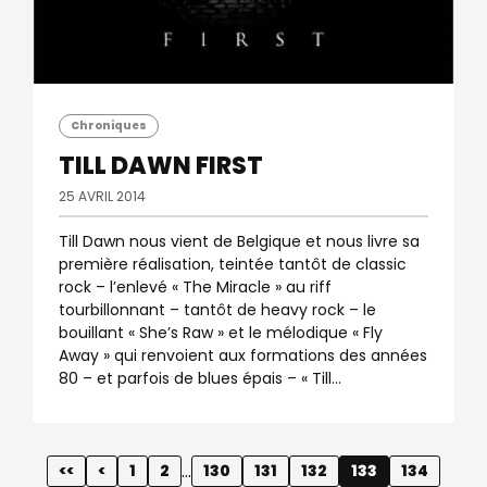
Chroniques
TILL DAWN
FIRST
25 AVRIL 2014
Till Dawn nous vient de Belgique et nous livre sa
première réalisation, teintée tantôt de classic
rock – l’enlevé « The Miracle » au riff
tourbillonnant – tantôt de heavy rock – le
bouillant « She’s Raw » et le mélodique « Fly
Away » qui renvoient aux formations des années
80 – et parfois de blues épais – « Till…
…
<<
<
1
2
130
131
132
133
134