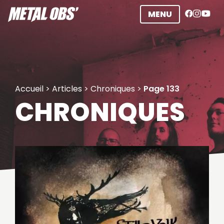
Aller
MENU
au
contenu
Accueil
>
Articles
>
Chroniques
>
Page 133
CHRONIQUES