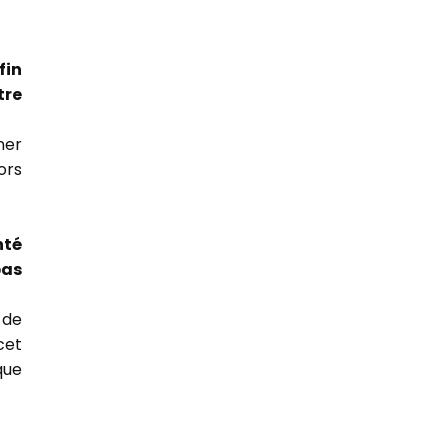
fin
tre
ner
ors
nté
pas
 de
cet
que