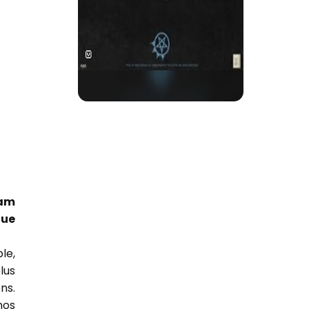
ram
que
le,
lus
ns.
nos