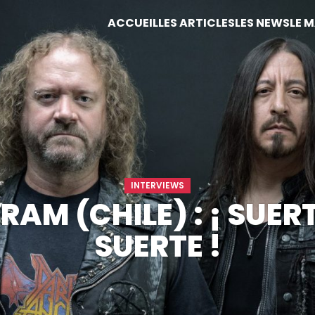
ACCUEIL
LES ARTICLES
LES NEWS
LE 
INTERVIEWS
AM (CHILE) : ¡ SUERT
SUERTE !