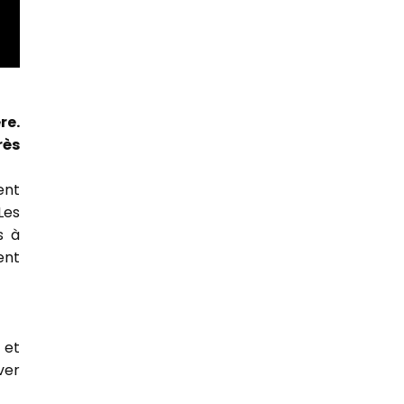
re.
rès
ent
Les
s à
ent
 et
ver