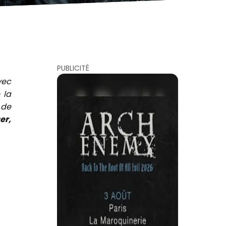
PUBLICITÉ
vec
 la
 de
er,