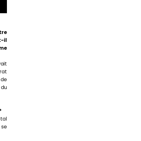
tre
-il
ême
ait
rat
 de
 du
?
tal
 se