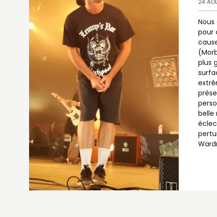
24 AO
Nous 
pour 
cause
(Morb
plus 
surfa
extrê
prése
perso
belle
éclec
pertu
Wardr