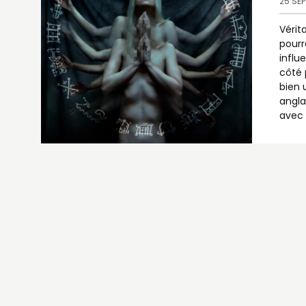
25 SE
Vérit
pourr
influ
côté 
bien 
angla
avec 