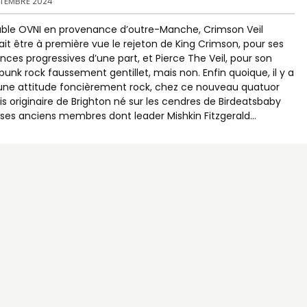
PTEMBRE 2024
able OVNI en provenance d’outre-Manche, Crimson Veil
ait être à première vue le rejeton de King Crimson, pour ses
ences progressives d’une part, et Pierce The Veil, pour son
punk rock faussement gentillet, mais non. Enfin quoique, il y a
une attitude foncièrement rock, chez ce nouveau quatuor
is originaire de Brighton né sur les cendres de Birdeatsbaby
ses anciens membres dont leader Mishkin Fitzgerald...