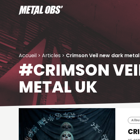
Aller
au
contenu
Accueil
>
Articles
>
Crimson Veil new dark metal
#CRIMSON VEI
METAL UK
Album
CRI