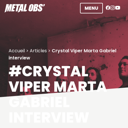
Aller
MENU
au
contenu
Accueil
>
Articles
>
Crystal Viper Marta Gabriel
interview
#CRYSTAL
VIPER MARTA
GABRIEL
INTERVIEW