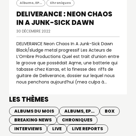
Albums, EP...
Chroniques
DELIVERANCE : NEON CHAOS
IN A JUNK-SICK DAWN
30 DÉCEMBRE 2022
DELIVERANCE Neon Chaos In A Junk-Sick Dawn
Black/sludge metal progressif Les Acteurs de
L’Ombre Productions Quel est trait d’union entre
le groove que possédait Aqme, une batterie qui
tabasse chez Karras, et la finesse des riffs de
guitare de Deliverance, dossier sur lequel nous
nous penchons aujourd’hui (mea culpa à…
LES THÈMES
ALBUMS DU MOIS
ALBUMS, EP...
BOX
BREAKING NEWS
CHRONIQUES
INTERVIEWS
LIVE
LIVE REPORTS