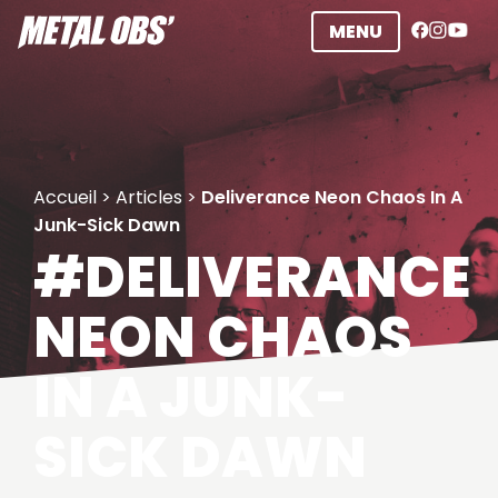
Aller
MENU
au
contenu
Accueil
>
Articles
>
Deliverance Neon Chaos In A
Junk-Sick Dawn
#DELIVERANCE
NEON CHAOS
IN A JUNK-
SICK DAWN