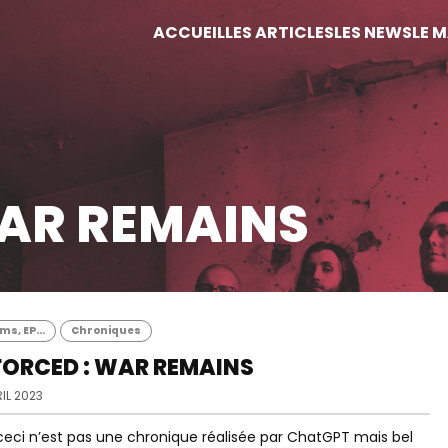
ACCUEIL
LES ARTICLES
LES NEWS
LE 
AR REMAINS
s, EP...
Chroniques
FORCED : WAR REMAINS
IL 2023
ceci n’est pas une chronique réalisée par ChatGPT mais bel