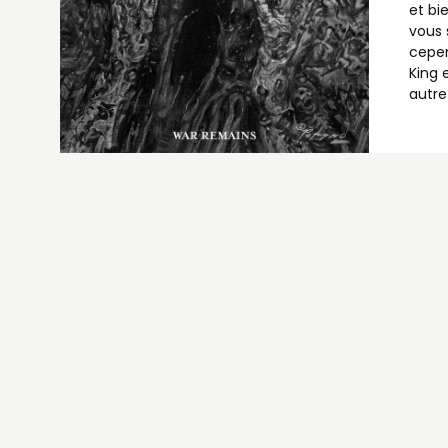
et bi
vous 
cepen
King 
autre