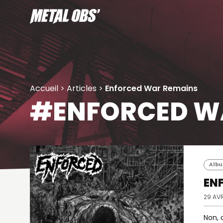
Aller
au
contenu
Accueil
>
Articles
>
Enforced War Remains
#ENFORCED W
Album
EN
29 AVR
Non, 