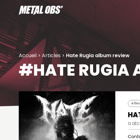
Aller
au
contenu
Accueil
>
Articles
>
Hate Rugia album review
#HATE RUGIA 
Album
HAT
12 DÉ
Conti