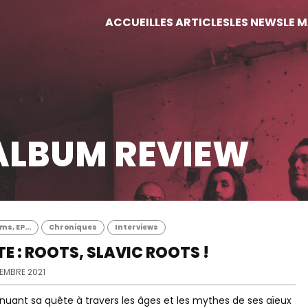
ACCUEIL
LES ARTICLES
LES NEWS
LE 
ALBUM REVIEW
s, EP...
Chroniques
Interviews
E : ROOTS, SLAVIC ROOTS !
CEMBRE 2021
nuant sa quête à travers les âges et les mythes de ses aïeux