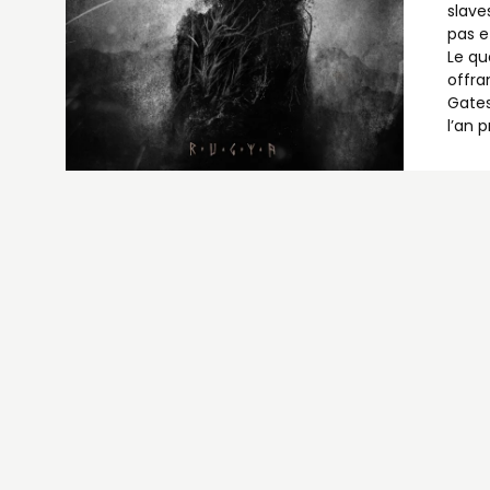
slave
pas e
Le qu
offra
Gates
l’an 