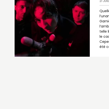
21 JUI
Quell
l’una
Garni
l’amb
telle
le ca
Cepen
été c