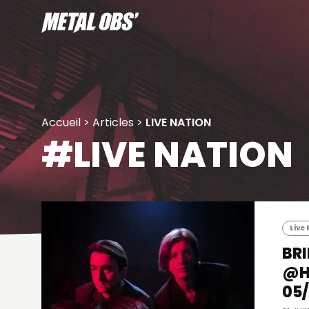
Aller
au
contenu
Accueil
>
Articles
>
LIVE NATION
#LIVE NATION
Live
BRI
@HA
05/