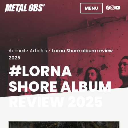
Aller
MENU
au
contenu
Accueil
>
Articles
>
Lorna Shore album review
2025
#LORNA
SHORE ALBUM
REVIEW 2025