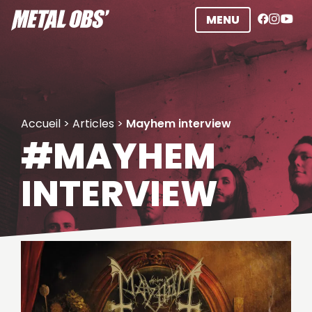
Aller
MENU
au
contenu
Accueil
>
Articles
>
Mayhem interview
#MAYHEM
INTERVIEW