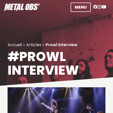
Aller
MENU
au
contenu
Accueil
>
Articles
>
Prowl interview
#PROWL
INTERVIEW