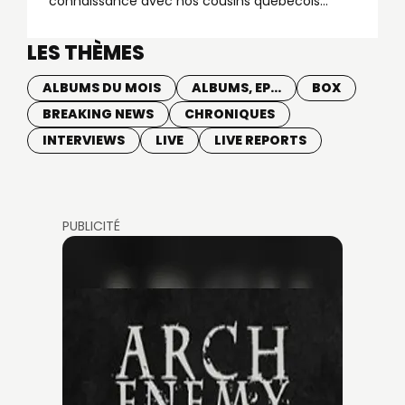
connaissance avec nos cousins québécois...
LES THÈMES
ALBUMS DU MOIS
ALBUMS, EP...
BOX
BREAKING NEWS
CHRONIQUES
INTERVIEWS
LIVE
LIVE REPORTS
PUBLICITÉ