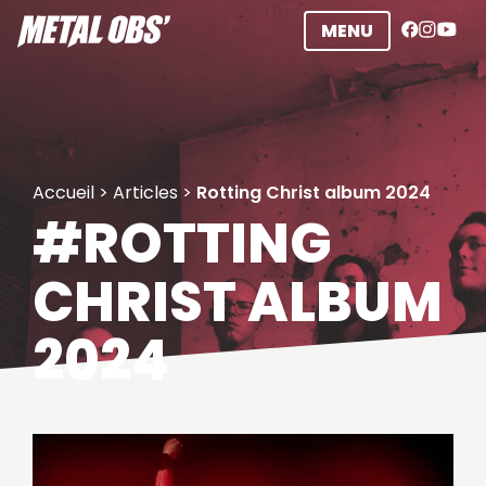
Aller
MENU
au
contenu
Accueil
>
Articles
>
Rotting Christ album 2024
#ROTTING
CHRIST ALBUM
2024