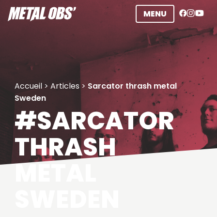
Aller
MENU
au
contenu
Accueil
>
Articles
>
Sarcator thrash metal
Sweden
#SARCATOR
THRASH
METAL
SWEDEN