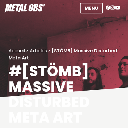
Aller
MENU
au
contenu
Accueil
>
Articles
>
[STÖMB] Massive Disturbed
Meta Art
#[STÖMB]
MASSIVE
DISTURBED
META ART