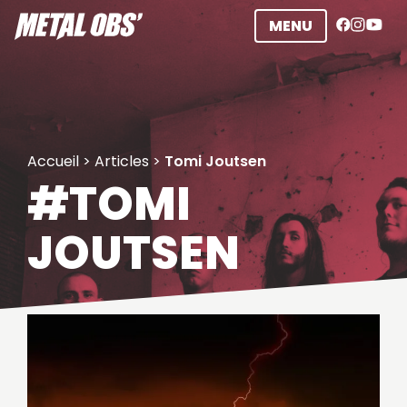
Aller
MENU
au
contenu
Accueil
>
Articles
>
Tomi Joutsen
#TOMI
JOUTSEN