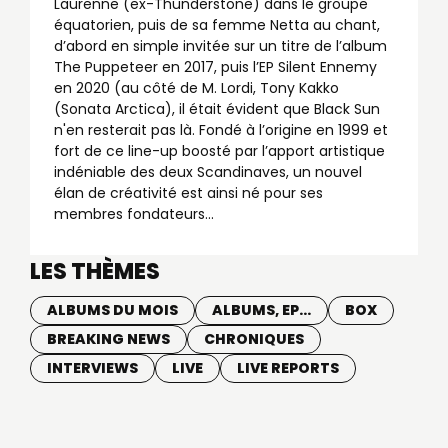
Laurenne (ex-Thunderstone) dans le groupe
équatorien, puis de sa femme Netta au chant,
d’abord en simple invitée sur un titre de l’album
The Puppeteer en 2017, puis l’EP Silent Ennemy
en 2020 (au côté de M. Lordi, Tony Kakko
(Sonata Arctica), il était évident que Black Sun
n'en resterait pas là. Fondé à l’origine en 1999 et
fort de ce line-up boosté par l’apport artistique
indéniable des deux Scandinaves, un nouvel
élan de créativité est ainsi né pour ses
membres fondateurs...
LES THÈMES
ALBUMS DU MOIS
ALBUMS, EP...
BOX
BREAKING NEWS
CHRONIQUES
INTERVIEWS
LIVE
LIVE REPORTS