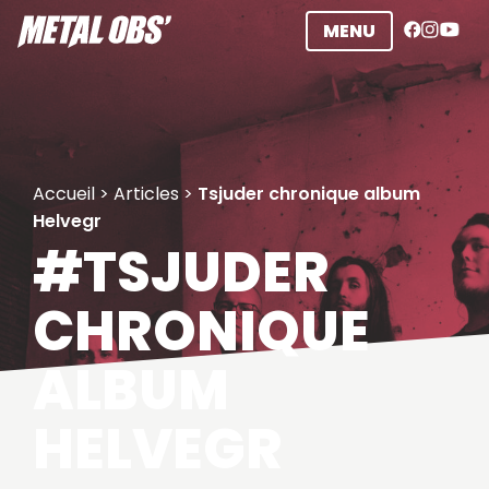
Aller
MENU
au
contenu
Accueil
>
Articles
>
Tsjuder chronique album
Helvegr
#TSJUDER
CHRONIQUE
ALBUM
HELVEGR