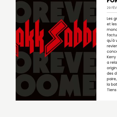
FO
29 FÉV
Les g
et le
monde
factu
qu'à 
revie
conce
Kerry
a rel
origi
des d
paire
la ba
Tiens