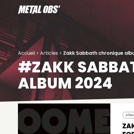
Aller
au
contenu
Accueil
>
Articles
>
Zakk Sabbath chronique al
#ZAKK SABBA
ALBUM 2024
Album
ZA