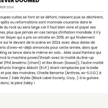
REVER DOOMED
RIER 2024
roupes cultes se font et se défont, naissent puis se déchirent,
s splits ou reformations sont monnaie courante dans le
 du rock au sens large car il faut bien vivre et payer ses
res, plus que jamais en ces temps d'inflation mondiale. Il n'y
voir Slayer qui a pris sa retraite en 2019, et qui finalement
nt sur le devant de la scène en 2024 avec deux dates de
rts d'ores-et-déjà annoncés pour cette année, alors que
 King se lance dans le même en solo... Mais aussi Pantera qui
ancé la machine power/thrash avec la moitié du line-up
nel (Phil Anselmo (chant) et Rex Brown (basse)), l'autre moitié
éfunts frangins Abbott (R.I.P.) étant remplacée par la belle
, et pas des moindres, Charlie Benante (Anthrax, ex-S.O.D.) à
tterie / Zakk Wylde (Black Label Society, Ozzy...) à la guitare.
 donc, le père Zakky !