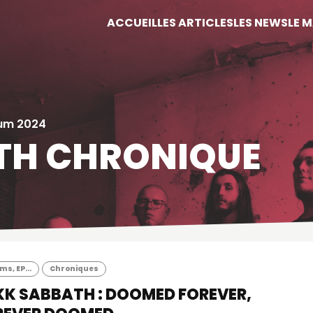
ACCUEIL
LES ARTICLES
LES NEWS
LE 
bum 2024
TH CHRONIQUE
s, EP...
Chroniques
KK SABBATH : DOOMED FOREVER,