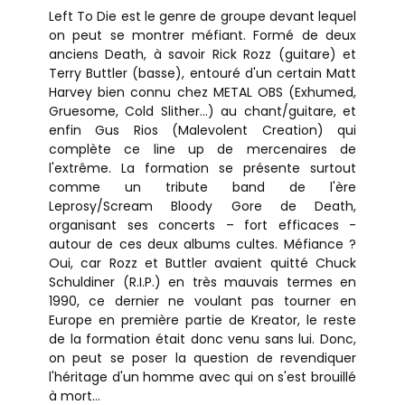
Left To Die est le genre de groupe devant lequel
on peut se montrer méfiant. Formé de deux
anciens Death, à savoir Rick Rozz (guitare) et
Terry Buttler (basse), entouré d'un certain Matt
Harvey bien connu chez METAL OBS (Exhumed,
Gruesome, Cold Slither...) au chant/guitare, et
enfin Gus Rios (Malevolent Creation) qui
complète ce line up de mercenaires de
l'extrême. La formation se présente surtout
comme un tribute band de l'ère
Leprosy/Scream Bloody Gore de Death,
organisant ses concerts – fort efficaces -
autour de ces deux albums cultes. Méfiance ?
Oui, car Rozz et Buttler avaient quitté Chuck
Schuldiner (R.I.P.) en très mauvais termes en
1990, ce dernier ne voulant pas tourner en
Europe en première partie de Kreator, le reste
de la formation était donc venu sans lui. Donc,
on peut se poser la question de revendiquer
l'héritage d'un homme avec qui on s'est brouillé
à mort...