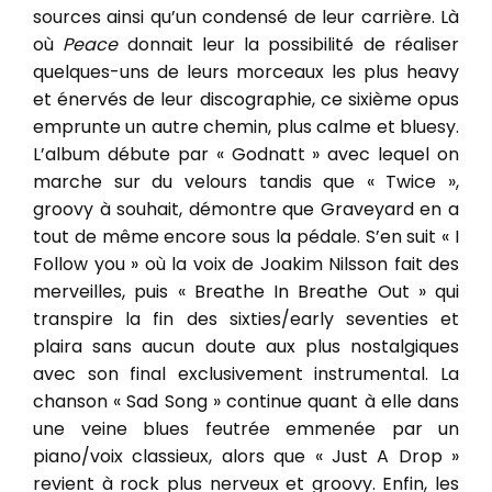
sources ainsi qu’un condensé de leur carrière. Là
où
Peace
donnait leur la possibilité de réaliser
quelques-uns de leurs morceaux les plus heavy
et énervés de leur discographie, ce sixième opus
emprunte un autre chemin, plus calme et bluesy.
L’album débute par « Godnatt » avec lequel on
marche sur du velours tandis que « Twice »,
groovy à souhait, démontre que Graveyard en a
tout de même encore sous la pédale. S’en suit « I
Follow you » où la voix de Joakim Nilsson fait des
merveilles, puis « Breathe In Breathe Out » qui
transpire la fin des sixties/early seventies et
plaira sans aucun doute aux plus nostalgiques
avec son final exclusivement instrumental. La
chanson « Sad Song » continue quant à elle dans
une veine blues feutrée emmenée par un
piano/voix classieux, alors que « Just A Drop »
revient à rock plus nerveux et groovy. Enfin, les