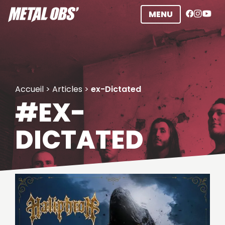
Aller
MENU
au
contenu
Accueil
>
Articles
>
ex-Dictated
#EX-
DICTATED