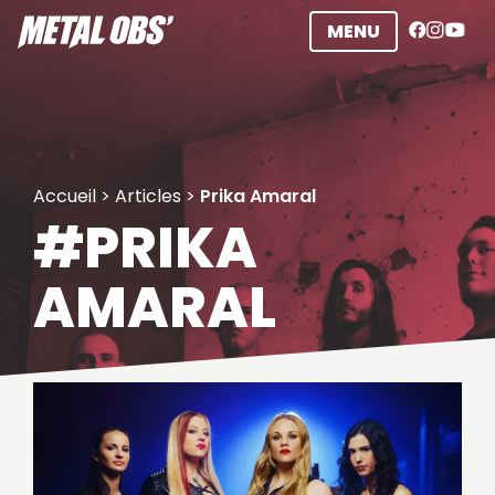
Aller
MENU
au
contenu
Accueil
>
Articles
>
Prika Amaral
#PRIKA
AMARAL