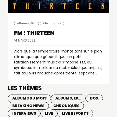
Albums, EP...
Chroniques
FM : THIRTEEN
14 MARS 2022
Alors que la température monte tant sur le plan
climatique que géopolitique, un petit
rafraîchissement musical s’impose. FM, qui
symbolise le meilleur du rock mélodique anglais,
fait toujours mouche après trente-sept ans...
LES THÈMES
ALBUMS DU MOIS
ALBUMS, EP...
BOX
BREAKING NEWS
CHRONIQUES
INTERVIEWS
LIVE
LIVE REPORTS