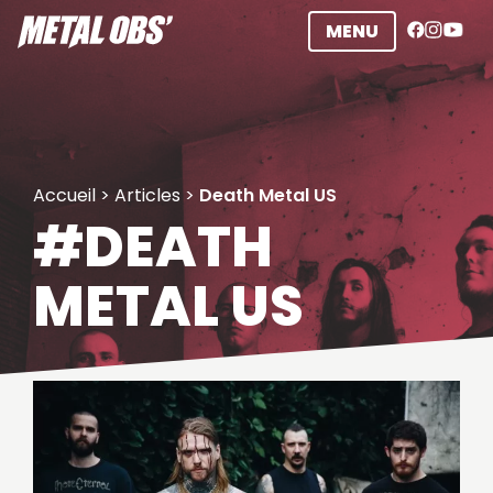
Aller
MENU
au
contenu
Accueil
>
Articles
>
Death Metal US
#DEATH
METAL US