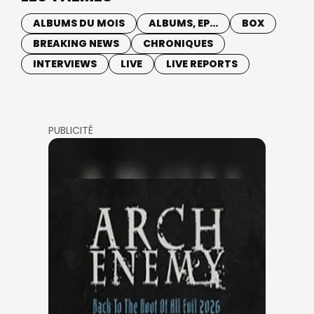
ALBUMS DU MOIS
ALBUMS, EP...
BOX
BREAKING NEWS
CHRONIQUES
INTERVIEWS
LIVE
LIVE REPORTS
PUBLICITÉ