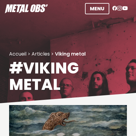
Aller
MENU
au
contenu
Accueil
>
Articles
>
Viking metal
#VIKING
METAL