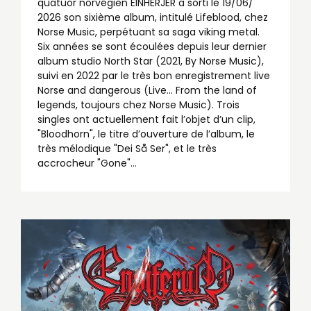
quatuor norvégien EINHERJER a sorti le 19/06/
2026 son sixième album, intitulé Lifeblood, chez
Norse Music, perpétuant sa saga viking metal.
Six années se sont écoulées depuis leur dernier
album studio North Star (2021, By Norse Music),
suivi en 2022 par le très bon enregistrement live
Norse and dangerous (Live… From the land of
legends, toujours chez Norse Music). Trois
singles ont actuellement fait l’objet d’un clip,
"Bloodhorn", le titre d’ouverture de l’album, le
très mélodique "Dei Så Ser", et le très
accrocheur "Gone"...